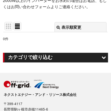
2000W以上のインバーターをお求めの場合はお電話、もし
くはお問い合わせフォームよりご連絡ください。
表示順変更
閉じる
0
件
サブカテゴリ
:
表示数
:
カテゴリで絞り込む
並び順
:
DC/ACインバーター (全商品)
正弦波タイプ
絞り込む
疑似正弦波タイプ
ネクストエナジー・アンド・リソース株式会社
〒399-4117
長野県駒ヶ根市赤穂11465-6