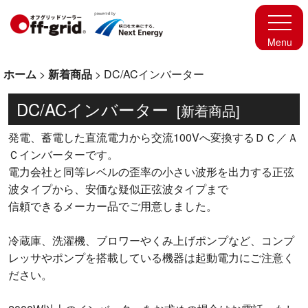
ホーム
>
新着商品
>
DC/ACインバーター
DC/ACインバーター
[
新着商品
]
発電、蓄電した直流電力から交流100Vへ変換するＤＣ／Ａ
Ｃインバーターです。
電力会社と同等レベルの歪率の小さい波形を出力する正弦
波タイプから、安価な疑似正弦波タイプまで
信頼できるメーカー品でご用意しました。
冷蔵庫、洗濯機、ブロワーやくみ上げポンプなど、コンプ
レッサやポンプを搭載している機器は起動電力にご注意く
ださい。