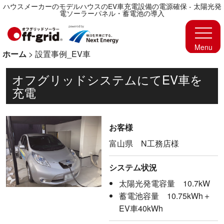
ハウスメーカーのモデルハウスのEV車充電設備の電源確保 - 太陽光発
電ソーラーパネル・蓄電池の導入
ホーム
>
設置事例_EV車
オフグリッドシステムにてEV車を
充電
お客様
富山県 N工務店様
システム状況
太陽光発電容量 10.7kW
蓄電池容量 10.75kWh＋
EV車40kWh