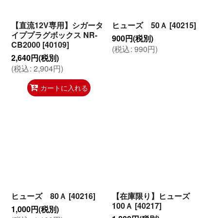
【直流12V専用】シガータ
ヒューズ 50Ａ
[
40215
]
イププラグボックス NR-
900
円
(税別)
CB2000
[
40109
]
(
税込
:
990
円
)
2,640
円
(税別)
(
税込
:
2,904
円
)
カートに入れる
ヒューズ 80Ａ
[
40216
]
【在庫限り】ヒューズ
100Ａ
[
40217
]
1,000
円
(税別)