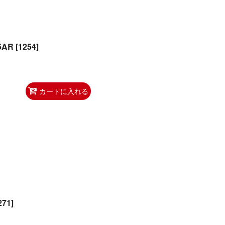
5AR
[
1254
]
カートに入れる
271
]