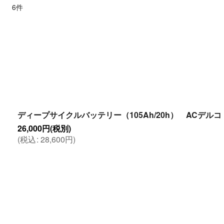
6
件
サブカテゴリ
:
表示数
:
並び順
:
ディープサイクルバッテリー（105Ah/20h） ACデルコ 
26,000
円
(税別)
(
税込
:
28,600
円
)