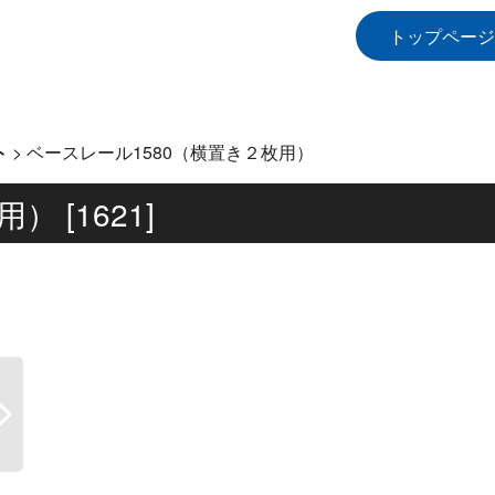
トップページ
ト
>
ベースレール1580（横置き２枚用）
枚用）
[
1621
]