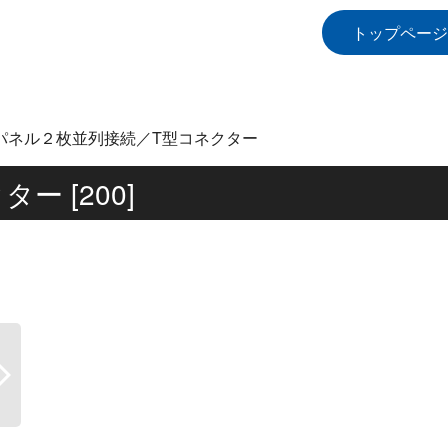
トップページ
パネル２枚並列接続／T型コネクター
クター
[
200
]