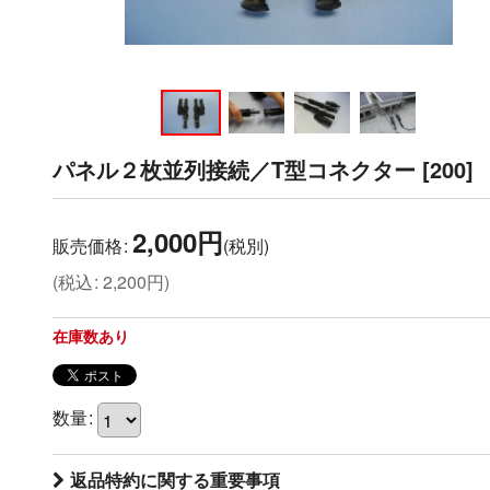
パネル２枚並列接続／T型コネクター
[
200
]
2,000
円
販売価格
:
(税別)
(
税込
:
2,200
円
)
在庫数あり
数量
:
返品特約に関する重要事項