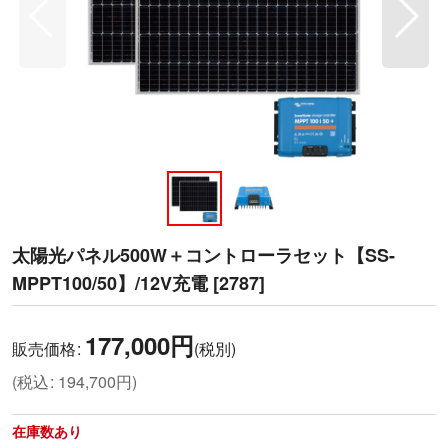
太陽光パネル500W＋コントローラセット【SS-
MPPT100/50】/12V充電
[
2787
]
177,000
円
販売価格
:
(税別)
(
税込
:
194,700
円
)
在庫数あり