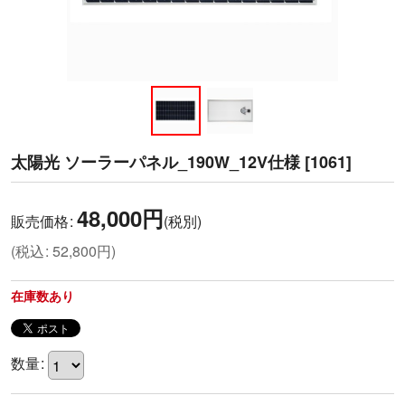
太陽光 ソーラーパネル_190W_12V仕様
[
1061
]
48,000
円
販売価格
:
(税別)
(
税込
:
52,800
円
)
在庫数あり
数量
: