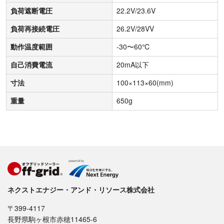
負荷遮断電圧
22.2V/23.6V
負荷再接続電圧
26.2V/28VV
動作温度範囲
-30〜60℃
自己消費電流
20mA以下
寸法
100×113×60(mm)
重量
650g
ネクストエナジー・アンド・リソース株式会社
〒399-4117
長野県駒ヶ根市赤穂11465-6