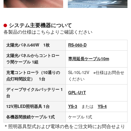
システム主要機器について
各製品の仕様はこちらよりご確認ください
太陽光パネル60W 1枚
RS-060-D
太陽光パネルからコントロー
専用延長ケーブル10m
ラ間ケーブル 1組
充電コントローラ（10通りの
SL-10L-12V ※仕様はお問合せ
点灯時間設定） 1台
ください
ディープサイクルバッテリー 1
GPL-U1T
台
12V用LED照明器具 1台
YS-3
または
YS-4
各機器間接続ケーブル 1式
ケーブル 1式
＊照明器具型式および電球の色をご注文時にお問合せより