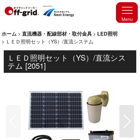
ホーム
>
直流機器・配線部材・取付金具
>
LED照明
>
ＬＥＤ照明セット（YS）/直流システム
ＬＥＤ照明セット（YS）/直流シス
テム
[
2051
]