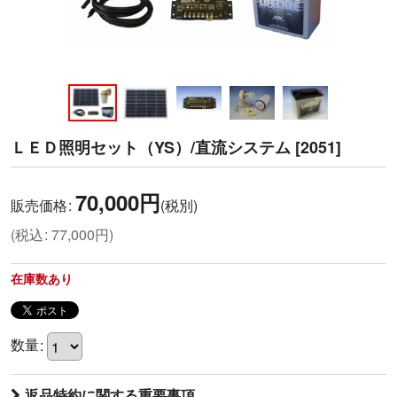
ＬＥＤ照明セット（YS）/直流システム
[
2051
]
70,000
円
販売価格
:
(税別)
(
税込
:
77,000
円
)
在庫数あり
数量
:
返品特約に関する重要事項