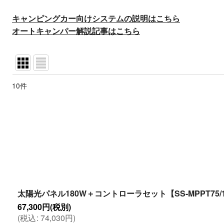
キャンピングカー向けシステムの説明はこちら
オートキャンパー解説記事はこちら
10
件
表示数
:
並び順
:
太陽光パネル180W＋コントローラセット【SS-MPPT75/
67,300
円
(税別)
(
税込
:
74,030
円
)