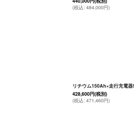
440,000
円
(税別)
(
税込
:
484,000
円
)
リチウム150Ah×走行充電器
428,600
円
(税別)
(
税込
:
471,460
円
)