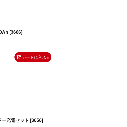
0Ah
[
3666
]
カートに入れる
ーラー充電セット
[
3656
]