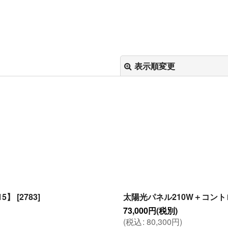
表示順変更
絞り込む
15】
[
2783
]
太陽光パネル210W＋コントロ
73,000
円
(税別)
(
税込
:
80,300
円
)