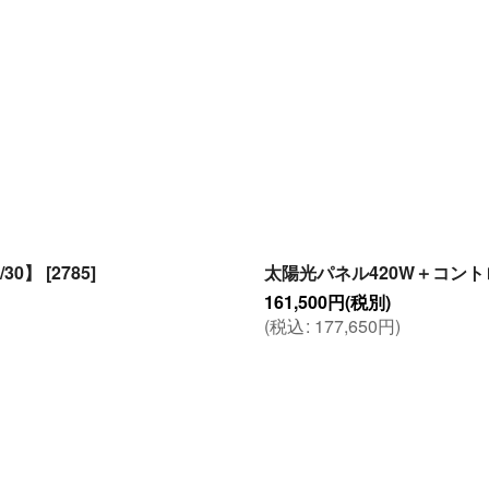
30】
[
2785
]
太陽光パネル420W＋コントロー
161,500
円
(税別)
(
税込
:
177,650
円
)