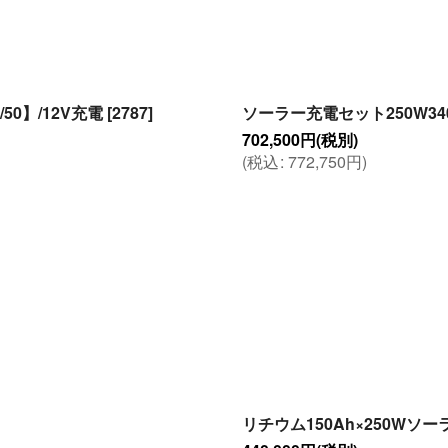
50】/12V充電
[
2787
]
ソーラー充電セット250W34
702,500
円
(税別)
(
税込
:
772,750
円
)
リチウム150Ah×250Wソ