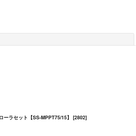
閉じる
ーラセット【SS-MPPT75/15】
[
2802
]