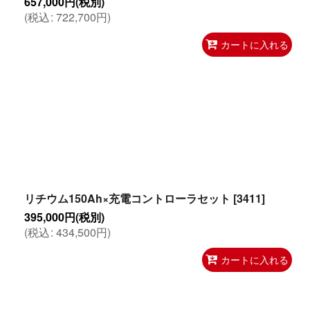
657,000
円
(税別)
(
税込
:
722,700
円
)
カートに入れる
リチウム150Ah×充電コントローラセット
[
3411
]
395,000
円
(税別)
(
税込
:
434,500
円
)
カートに入れる